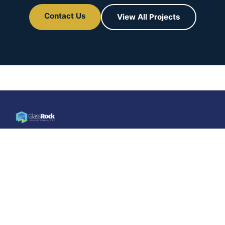
Contact Us
View All Projects
Construisez
intelligemment…
Vivez mieux
GlassRock Insulation Company, membre de Qalaa
Holdings, est un fabricant leader d’isolants en laine
minérale en Égypte et dans toute la région MENA.