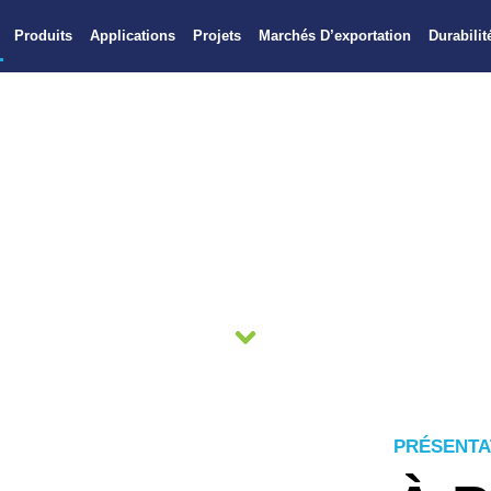
Produits
Applications
Projets
Marchés D’exportation
Durabilit
À propos
tion Company SAE est un fabricant égyptien renommé de solu
laine minérale, spécialisé dans la production de laine de ve
rformance. Fondée en 2008, GlassRock a été créée avec une 
emande croissante de matériaux d’isolation fiables, certifié
 dans la région MENA, en Afrique et sur les marchés interna
PRÉSENTA