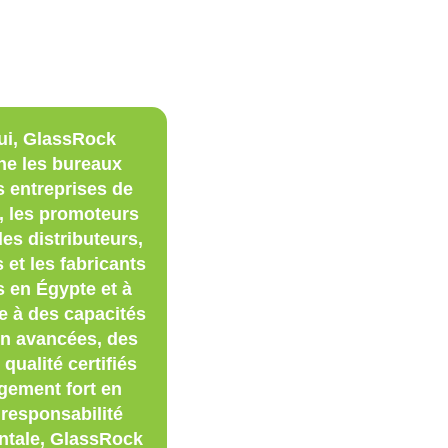
ui, GlassRock
e les bureaux
s entreprises de
, les promoteurs
les distributeurs,
s et les fabricants
 en Égypte et à
ce à des capacités
on avancées, des
qualité certifiés
gement fort en
 responsabilité
ntale, GlassRock