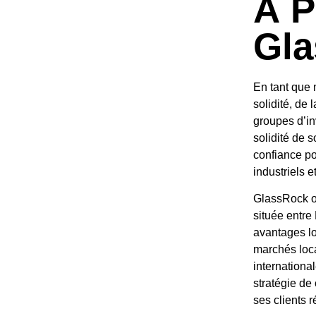
À P
Gl
En tant que
solidité, de 
groupes d’in
solidité de 
confiance po
industriels e
GlassRock o
située entre
avantages lo
marchés loca
internationa
stratégie de
ses clients r