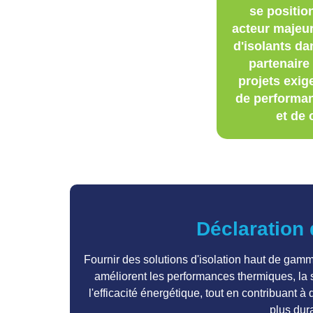
se positi
acteur majeur
d'isolants da
partenaire 
projets exig
de performan
et de 
Déclaration
Fournir des solutions d'isolation haut de gamm
améliorent les performances thermiques, la s
l'efficacité énergétique, tout en contribuant à
plus dur