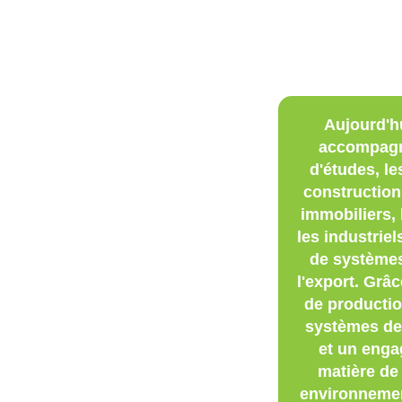
Aujourd'h
accompagn
d'études, le
construction
immobiliers, 
les industriel
de systèmes
l'export. Grâ
de producti
systèmes de 
et un enga
matière de
environneme