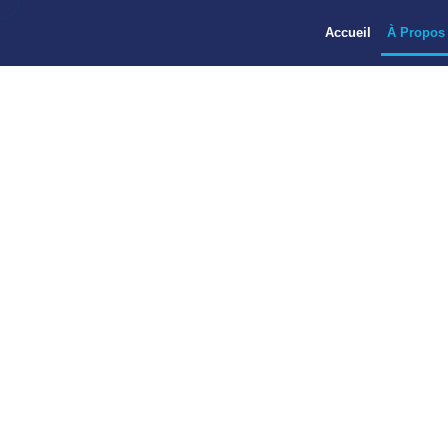
Accueil
À Propos
GlassRock Insula
haut de gamme en 
roche haute pe
répondre à la d
Égypte,