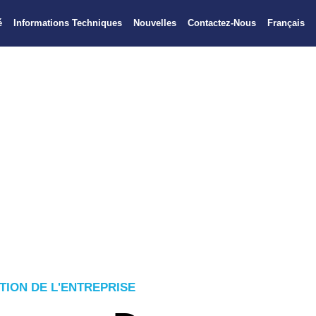
é
Informations Techniques
Nouvelles
Contactez-Nous
Français
tions d’isolation
rre et de laine de
vision claire :
s et durables en
tionaux.
TION DE L'ENTREPRISE