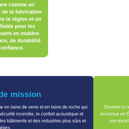
onne comme un
 de la fabrication
ns la région et un
fiable pour les
eants en matière
ce, de durabilité
confiance.
 de mission
e en laine de verre et en laine de roche qui
Devenir la r
écurité incendie, le confort acoustique et
reconnue en É
 des bâtiments et des industries plus sûrs et
son excell
ables.