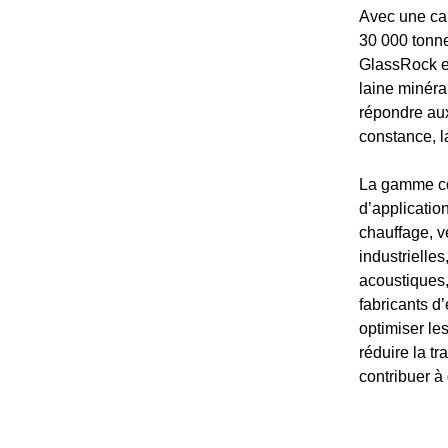
Avec une cap
30 000 tonne
GlassRock ex
laine minéra
répondre aux
constance, l
La gamme co
d’applicatio
chauffage, ve
industrielle
acoustiques,
fabricants d
optimiser le
réduire la tr
contribuer à