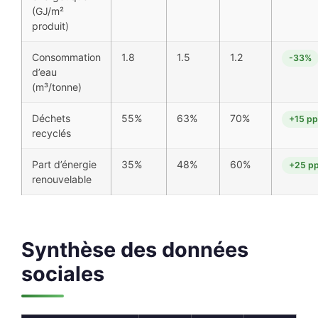
(GJ/m²
produit)
Consommation
1.8
1.5
1.2
-33%
d’eau
(m³/tonne)
Déchets
55%
63%
70%
+15 pp
recyclés
Part d’énergie
35%
48%
60%
+25 p
renouvelable
Synthèse des données
sociales