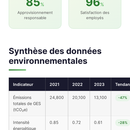
85
96
%
%
Approvisionnement
Satisfaction des
responsable
employés
Synthèse des données
environnementales
Indicateur
2021
2022
2023
Tendan
Émissions
24,800
20,100
13,100
-47%
totales de GES
(tCO₂e)
Intensité
0.85
0.72
0.61
-28%
énergétique