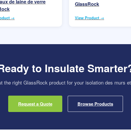
ux de laine de verre
GlassRock
Rock
oduct →
View Product →
Ready to Insulate Smarter
t the right GlassRock product for your isolation des murs e
Request a Quote
Browse Products