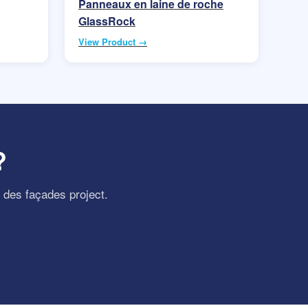
Panneaux en laine de roche
GlassRock
View Product →
?
t des façades project.