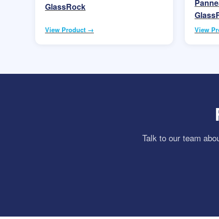
Pannea
GlassRock
Glass
View Product →
View Pr
Talk to our team abou