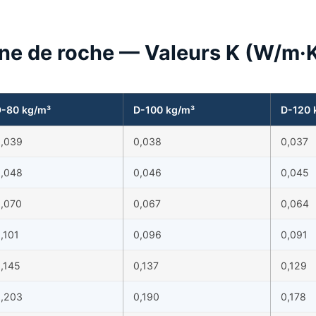
ine de roche — Valeurs K (W/m·
-80 kg/m³
D-100 kg/m³
D-120 
,039
0,038
0,037
,048
0,046
0,045
,070
0,067
0,064
,101
0,096
0,091
,145
0,137
0,129
,203
0,190
0,178