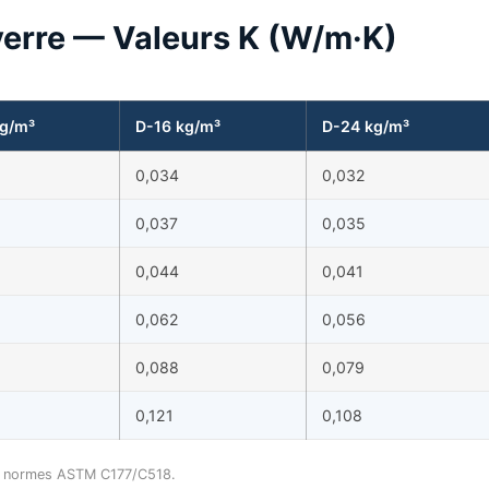
verre — Valeurs K (W/m·K)
kg/m³
D-16 kg/m³
D-24 kg/m³
0,034
0,032
0,037
0,035
0,044
0,041
0,062
0,056
0,088
0,079
0,121
0,108
es normes ASTM C177/C518.