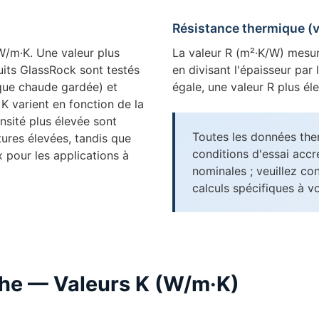
Résistance thermique (v
W/m·K. Une valeur plus
La valeur R (m²·K/W) mesure
duits GlassRock sont testés
en divisant l'épaisseur par
ue chaude gardée) et
égale, une valeur R plus él
K varient en fonction de la
ensité plus élevée sont
Toutes les données the
ures élevées, tandis que
conditions d'essai accr
x pour les applications à
nominales ; veuillez co
calculs spécifiques à v
che — Valeurs K (W/m·K)