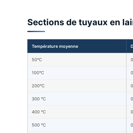
Sections de tuyaux en la
Température moyenne
D
50°C
0
100°C
0
200°C
0
300 °C
0
400 °C
0
500 °C
0