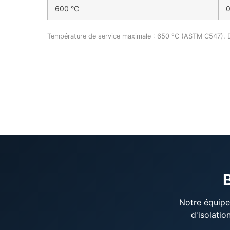
600 °C
0
Température de service maximale : 650 °C (ASTM C547). 
Notre équipe 
d'isolatio