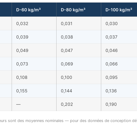
D-60 kg/m³
D-80 kg/m³
D-100 kg/m³
0,032
0,031
0,030
0,039
0,038
0,037
0,049
0,047
0,046
0,073
0,069
0,066
0,108
0,100
0,095
0,155
0,144
0,136
—
0,202
0,190
eurs sont des moyennes nominales — pour des données de conception déta