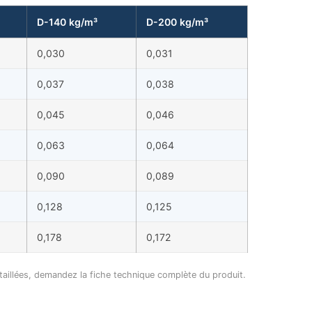
D-140 kg/m³
D-200 kg/m³
0,030
0,031
0,037
0,038
0,045
0,046
0,063
0,064
0,090
0,089
0,128
0,125
0,178
0,172
illées, demandez la fiche technique complète du produit.