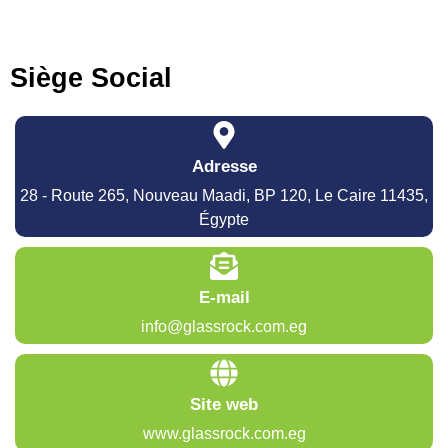
Siège Social
Adresse
28 - Route 265, Nouveau Maadi, BP 120, Le Caire 11435,
Égypte
E-mail
info@glassrock.com.eg
Site web
www.glassrock.com.eg