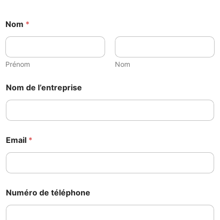
*
Nom
*
c
o
n
t
a
Prénom
Nom
c
t
Nom de l’entreprise
d
e
Email
*
Numéro de téléphone