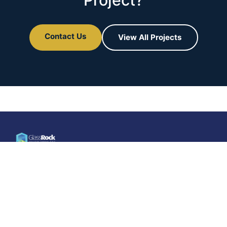
Contact Us
View All Projects
Construisez
intelligemment…
Vivez mieux
GlassRock Insulation Company, membre de Qalaa