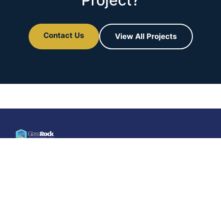
Contact Us
View All Projects
Construisez
intelligemment…
Vivez mieux
GlassRock Insulation Company, membre de Qalaa