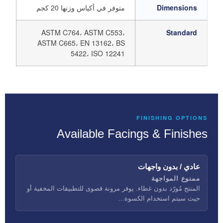
Dimensions
متوفر في أكياس وزنها 20 كجم
ASTM C764، ASTM C553،
Standard
ASTM C665، EN 13162، BS
5422، ISO 12241
FINISHING OPTIONS
Available Facings & Finishes
عادي / بدون واجهات
ممنوع المواجهة
المنتج مُورّد بدون غطاء. يوفر مرونة قصوى للتطبيقات المخفية أو
حيث سيتم استخدام الكسوة…