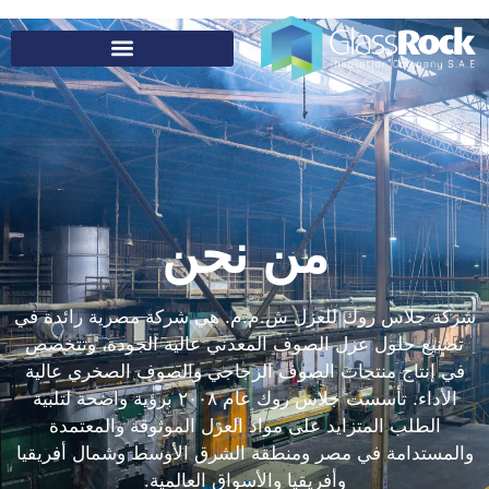
من نحن
شركة جلاس روك للعزل ش.م.م. هي شركة مصرية رائدة في
تصنيع حلول عزل الصوف المعدني عالية الجودة، وتتخصص
في إنتاج منتجات الصوف الزجاجي والصوف الصخري عالية
الأداء. تأسست جلاس روك عام ٢٠٠٨ برؤية واضحة لتلبية
الطلب المتزايد على مواد العزل الموثوقة والمعتمدة
والمستدامة في مصر ومنطقة الشرق الأوسط وشمال أفريقيا
وأفريقيا والأسواق العالمية.