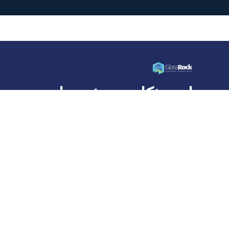
ابنِ بذكاء... عش حياة
أفضل
شركة جلاس روك للعزل، وهي عضو في مجموعة قلعة
القابضة، هي شركة رائدة في تصنيع عزل الصوف المعدني
في مصر ومنطقة الشرق الأوسط وشمال أفريقيا.