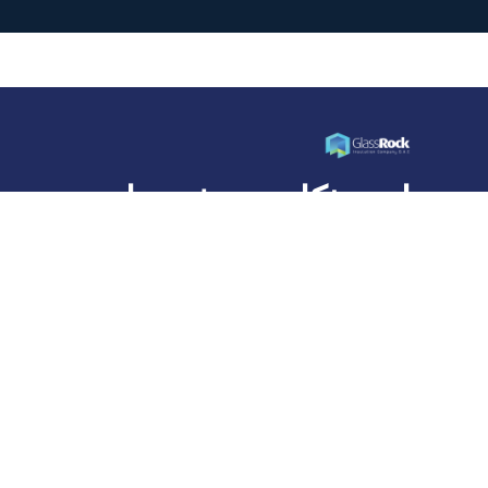
ابنِ بذكاء... عش حياة
أفضل
شركة جلاس روك للعزل، وهي عضو في مجموعة قلعة
القابضة، هي شركة رائدة في تصنيع عزل الصوف المعدني
في مصر ومنطقة الشرق الأوسط وشمال أفريقيا.