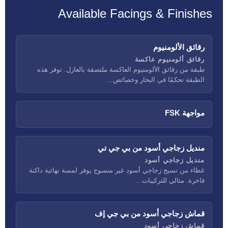
Available Facings & Finishes
رقائق الألومنيوم
رقائق ألومنيوم عاكسة
طبقة من رقائق الألومنيوم العاكسة ملتصقة بالعازل. توفر هذه
الطبقة تحكمًا في البخار وخصائص…
مواجهة FSK
منديل زجاجي أسود من بي جي تي
منديل زجاجي أسود
غطاء من نسيج زجاجي أسود غير منسوج يوفر لمسة نهائية داكنة
فاخرة. مثالي للتركيبات…
قماش زجاجي أسود من بي جي إف
قماش زجاجي أسود