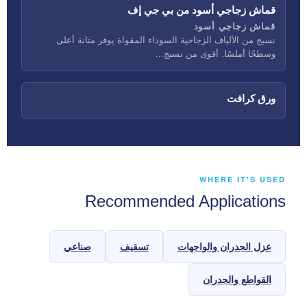
قماش زجاجي أسود من بي جي إف
قماش زجاجي أسود
نسيج من الألياف الزجاجية السوداء المقواة يوفر متانة أعلى
وسطحًا أملسًا. أقوى من نسيج…
ورق كرافت
WHERE IT'S USED
Recommended Applications
عزل الجدران والواجهات
تسقيف
صناعي
القواطع والجدران