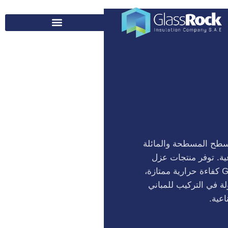
طح المسطحة والمائلة
ة. توفر منتجات عزل
الأسقف من GlassRock كفاءة حرارية ممتازة،
ة في التركيب للمباني
اعية.