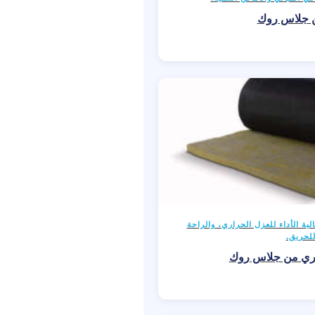
ن جلاس روك
ة الأداء للعزل الحراري، والراحة
للحريق.
جري من جلاس روك