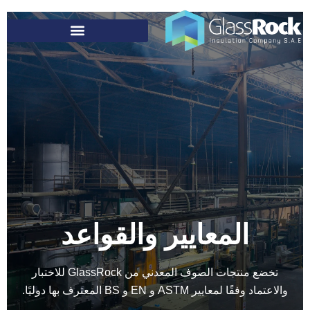
المعايير والقواعد
تخضع منتجات الصوف المعدني من GlassRock للاختبار
والاعتماد وفقًا لمعايير ASTM و EN و BS المعترف بها دوليًا.