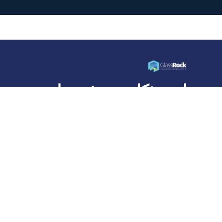
ابنِ بذكاء... عش حياة
أفضل
شركة جلاس روك للعزل، وهي عضو في مجموعة قلعة
القابضة، هي شركة رائدة في تصنيع عزل الصوف المعدني
في مصر ومنطقة الشرق الأوسط وشمال أفريقيا.