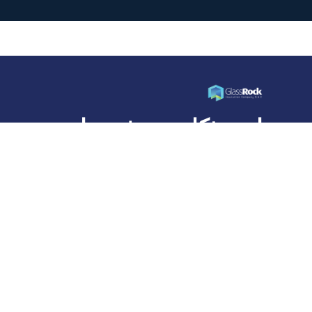
ابنِ بذكاء... عش حياة
أفضل
شركة جلاس روك للعزل، وهي عضو في مجموعة قلعة
القابضة، هي شركة رائدة في تصنيع عزل الصوف المعدني
في مصر ومنطقة الشرق الأوسط وشمال أفريقيا.