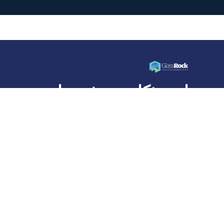
ابنِ بذكاء... عش حياة
أفضل
شركة جلاس روك للعزل، وهي عضو في مجموعة قلعة
القابضة، هي شركة رائدة في تصنيع عزل الصوف المعدني
في مصر ومنطقة الشرق الأوسط وشمال أفريقيا.