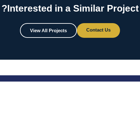
Interested in a Similar Project?
Contact Us
View All Projects
روابط سريعة وجهات الاتصال
معلومات عنا
28 - الطريق 265، المعادي الجديدة،
ص.ب. 120، القاهرة 11435، مصر
ة،
منتجات
نطقة
info@glassrock.com.eg
التطبيقات