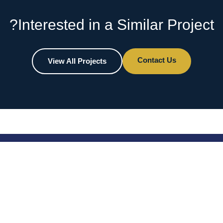
Interested in a Similar Project?
Contact Us
View All Projects
روابط سريعة وجهات الاتصال
معلومات عنا
28 - الطريق 265، المعادي الجديدة،
ص.ب. 120، القاهرة 11435، مصر
،
منتجات