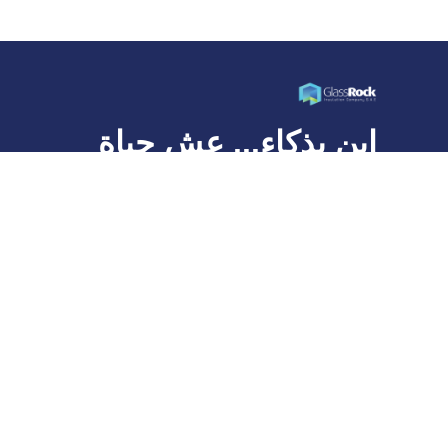
ابنِ بذكاء... عش حياة
أفضل
شركة جلاس روك للعزل، وهي عضو في مجموعة قلعة
القابضة، هي شركة رائدة في تصنيع عزل الصوف المعدني
في مصر ومنطقة الشرق الأوسط وشمال أفريقيا.
روابط سريعة وجهات الاتصال