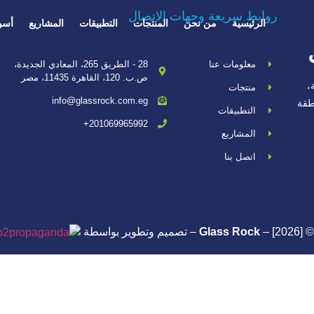
روابط سريعة وجهات الاتصال
الرئيسية
من نحن
المنتجات
التطبيقات
المشاريع
أسو
معلومات عنا
28 - الطريق 265، المعادي الجديدة،
ص.ب. 120، القاهرة 11435، مصر
،
منتجات
info@glassrock.com.eg
طقة
التطبيقات
201069965992+
المشاريع
اتصل بنا
©
– [2026] – تصميم وتطوير بواسطة
Glass Rock