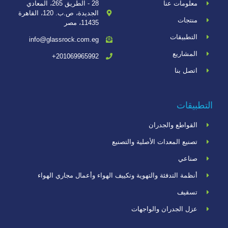
معلومات عنا
28 - الطريق 265، المعادي
الجديدة، ص.ب. 120، القاهرة
منتجات
11435، مصر
التطبيقات
info@glassrock.com.eg
المشاريع
201069965992+
اتصل بنا
التطبيقات
القواطع والجدران
تصنيع المعدات الأصلية والتصنيع
صناعي
أنظمة التدفئة والتهوية وتكييف الهواء وأعمال مجاري الهواء
تسقيف
عزل الجدران والواجهات