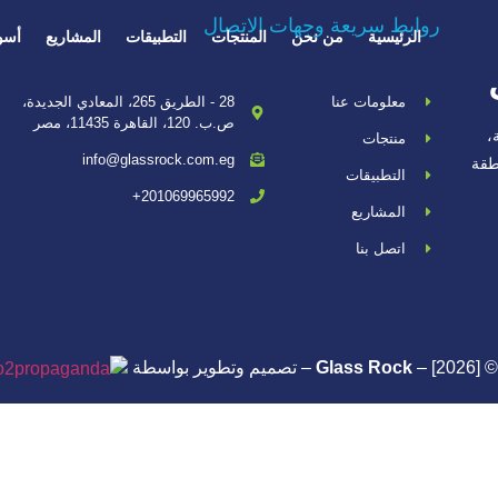
روابط سريعة وجهات الاتصال
الرئيسية
من نحن
المنتجات
التطبيقات
المشاريع
أسو
معلومات عنا
28 - الطريق 265، المعادي الجديدة،
ص.ب. 120، القاهرة 11435، مصر
،
منتجات
info@glassrock.com.eg
طقة
التطبيقات
201069965992+
المشاريع
اتصل بنا
©
– [2026] – تصميم وتطوير بواسطة
Glass Rock